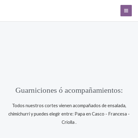
Ir
MA
al
ME
contenido
Guarniciones ó acompañamientos:
Todos nuestros cortes vienen acompañados de ensalada,
chimichurri y puedes elegir entre: Papa en Casco - Francesa -
Criolla .